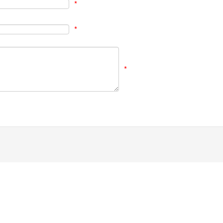
*
*
*