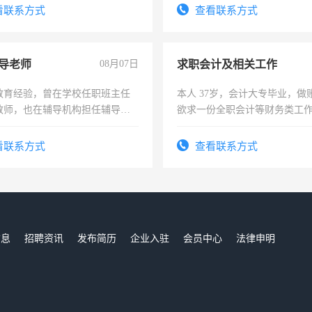
看联系方式
查看联系方式
导老师
08月07日
求职会计及相关工作
教育经验，曾在学校任职班主任
本人 37岁，会计大专毕业，做
教师，也在辅导机构担任辅导教
欲求一份全职会计等财务类工
周一至周五辅导老师的工作
计证
看联系方式
查看联系方式
信息
招聘资讯
发布简历
企业入驻
会员中心
法律申明
们