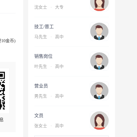
沈女士
·
大专
技工/普工
马先生
·
高中
10金币)
销售岗位
叶先生
·
高中
营业员
男先生
·
高中
文员
息
张女士
·
高中