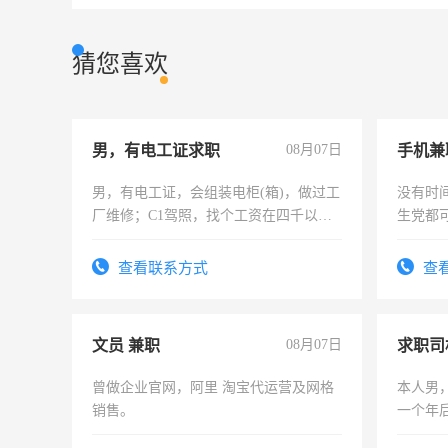
猜您喜欢
男，有电工证求职
08月07日
手机兼
男，有电工证，会组装电柜(箱)，做过工
没有时
厂维修；C1驾照，找个工资在四千以
生党都
上，枣强县以外需要有住宿，保险勿扰
间，一
电话
勤快的
查看联系方式
查
文员 兼职
08月07日
求职司
曾做企业官网，阿里 淘宝代运营及网格
本人男，
销售。
一个年
加班。