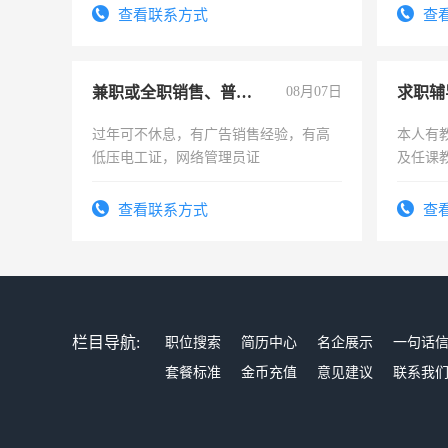
查看联系方式
查
兼职或全职销售、普工、维修
08月07日
求职辅
过年可不休息，有广告销售经验，有高
本人有
低压电工证，网络管理员证
及任课
师，求
查看联系方式
查
栏目导航:
职位搜索
简历中心
名企展示
一句话
套餐标准
金币充值
意见建议
联系我