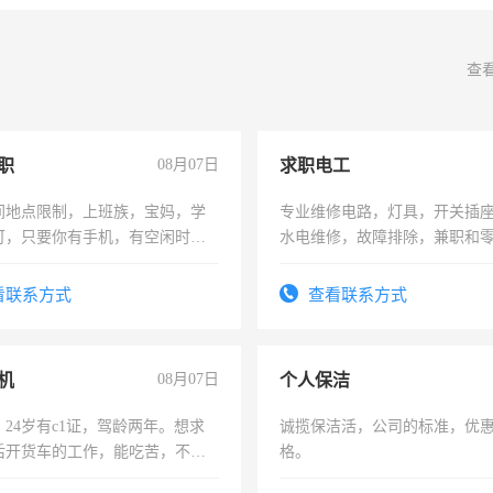
查
职
08月07日
求职电工
间地点限制，上班族，宝妈，学
专业维修电路，灯具，开关插
可，只要你有手机，有空闲时
水电维修，故障排除，兼职和
单一结，一天二三十不成问题，
四五十，每天挣零花钱没问题！
看联系方式
查看联系方式
机
08月07日
个人保洁
24岁有c1证，驾龄两年。想求
诚揽保洁活，公司的标准，优
后开货车的工作，能吃苦，不怕
格。